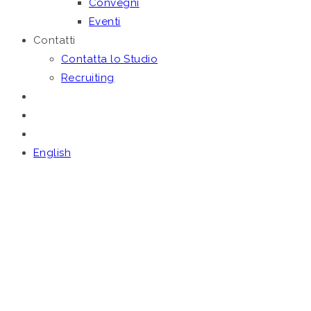
Convegni
Eventi
Contatti
Contatta lo Studio
Recruiting
English
Dicembre 2, 2025
GESTIONE DEI RIFIUTI E
METODO MTR-2: IL
CONSIGLIO DI STATO