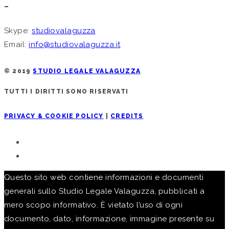
–
Skype:
studiovalaguzza
Email:
info@studiovalaguzza.it
© 2019
STUDIO LEGALE VALAGUZZA
TUTTI I DIRITTI SONO RISERVATI
PRIVACY & COOKIE POLICY
|
CREDITS
Questo sito web contiene informazioni e documenti
generali sullo Studio Legale Valaguzza, pubblicati a
mero scopo informativo. È vietato l’uso di ogni
documento, dato, informazione, immagine presente su