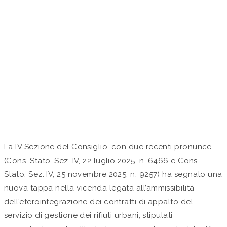
RICONOSCE CHE
L’ETEROINTEGRAZIONE
NON PUÒ ESSERE
INDISCRIMINATA
by Studio Valaguzza in
Approfondimenti
La IV Sezione del Consiglio, con due recenti pronunce
(Cons. Stato, Sez. IV, 22 luglio 2025, n. 6466 e Cons.
Stato, Sez. IV, 25 novembre 2025, n. 9257) ha segnato una
nuova tappa nella vicenda legata all’ammissibilità
dell’eterointegrazione dei contratti di appalto del
servizio di gestione dei rifiuti urbani, stipulati