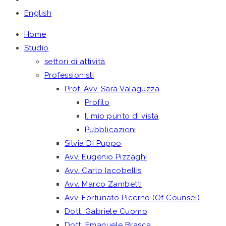
English
Home
Studio
settori di attività
Professionisti
Prof. Avv. Sara Valaguzza
Profilo
Il mio punto di vista
Pubblicazioni
Silvia Di Puppo
Avv. Eugenio Pizzaghi
Avv. Carlo Iacobellis
Avv. Marco Zambetti
Avv. Fortunato Picerno (Of Counsel)
Dott. Gabriele Cuomo
Dott. Emanuele Brasca