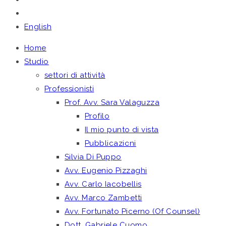
English
Home
Studio
settori di attività
Professionisti
Prof. Avv. Sara Valaguzza
Profilo
Il mio punto di vista
Pubblicazioni
Silvia Di Puppo
Avv. Eugenio Pizzaghi
Avv. Carlo Iacobellis
Avv. Marco Zambetti
Avv. Fortunato Picerno (Of Counsel)
Dott. Gabriele Cuomo