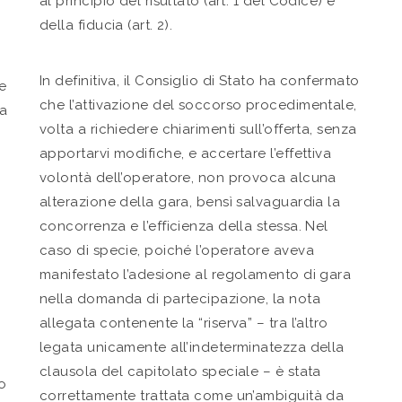
al principio del risultato (art. 1 del Codice) e
della fiducia (art. 2).
In definitiva, il Consiglio di Stato ha confermato
e
che l’attivazione del soccorso procedimentale,
da
volta a richiedere chiarimenti sull’offerta, senza
apportarvi modifiche, e accertare l’effettiva
i
volontà dell’operatore, non provoca alcuna
alterazione della gara, bensì salvaguardia la
concorrenza e l’efficienza della stessa. Nel
caso di specie, poiché l’operatore aveva
manifestato l’adesione al regolamento di gara
nella domanda di partecipazione, la nota
allegata contenente la “riserva” – tra l’altro
legata unicamente all’indeterminatezza della
clausola del capitolato speciale – è stata
 o
correttamente trattata come un’ambiguità da