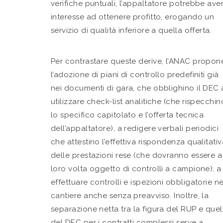
verifiche puntuali, l’appaltatore potrebbe ave
interesse ad ottenere profitto, erogando un
servizio di qualità inferiore a quella offerta.
Per contrastare queste derive, l’ANAC propon
l’adozione di piani di controllo predefiniti già
nei documenti di gara, che obblighino il DEC 
utilizzare check-list analitiche (che rispecchin
lo specifico capitolato e l’offerta tecnica
dell’appaltatore), a redigere verbali periodici
che attestino l’effettiva rispondenza qualitativ
delle prestazioni rese (che dovranno essere a
loro volta oggetto di controlli a campione), a
effettuare controlli e ispezioni obbligatorie ne
cantiere anche senza preavviso. Inoltre, la
separazione netta tra la figura del RUP e quel
del DEC per i contratti complessi serve a