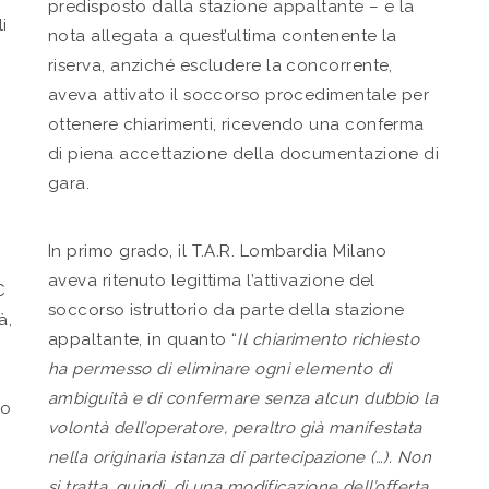
predisposto dalla stazione appaltante – e la
i
nota allegata a quest’ultima contenente la
riserva, anziché escludere la concorrente,
aveva attivato il soccorso procedimentale per
ottenere chiarimenti, ricevendo una conferma
di piena accettazione della documentazione di
gara.
In primo grado, il T.A.R. Lombardia Milano
aveva ritenuto legittima l’attivazione del
C
soccorso istruttorio da parte della stazione
à,
appaltante, in quanto “
Il chiarimento richiesto
ha permesso di eliminare ogni elemento di
ambiguità e di confermare senza alcun dubbio la
no
volontà dell’operatore, peraltro già manifestata
nella originaria istanza di partecipazione (…). Non
si tratta, quindi, di una modificazione dell’offerta