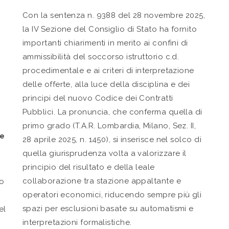
Con la sentenza n. 9388 del 28 novembre 2025,
la IV Sezione del Consiglio di Stato ha fornito
importanti chiarimenti in merito ai confini di
ammissibilità del soccorso istruttorio c.d.
procedimentale e ai criteri di interpretazione
delle offerte, alla luce della disciplina e dei
principi del nuovo Codice dei Contratti
Pubblici. La pronuncia, che conferma quella di
primo grado (T.A.R. Lombardia, Milano, Sez. II,
se
28 aprile 2025, n. 1450), si inserisce nel solco di
quella giurisprudenza volta a valorizzare il
principio del risultato e della leale
collaborazione tra stazione appaltante e
to
operatori economici, riducendo sempre più gli
spazi per esclusioni basate su automatismi e
el
interpretazioni formalistiche.
e