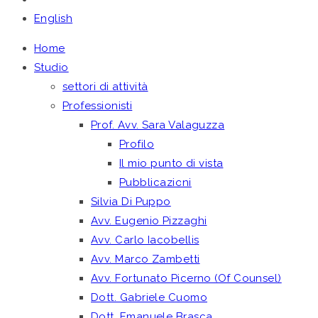
English
Home
Studio
settori di attività
Professionisti
Prof. Avv. Sara Valaguzza
Profilo
Il mio punto di vista
Pubblicazioni
Silvia Di Puppo
Avv. Eugenio Pizzaghi
Avv. Carlo Iacobellis
Avv. Marco Zambetti
Avv. Fortunato Picerno (Of Counsel)
Dott. Gabriele Cuomo
Dott. Emanuele Brasca