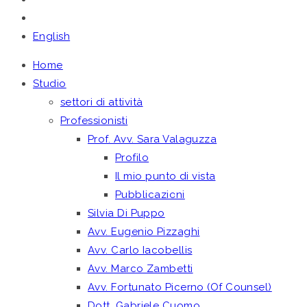
English
Home
Studio
settori di attività
Professionisti
Prof. Avv. Sara Valaguzza
Profilo
Il mio punto di vista
Pubblicazioni
Silvia Di Puppo
Avv. Eugenio Pizzaghi
Avv. Carlo Iacobellis
Avv. Marco Zambetti
Avv. Fortunato Picerno (Of Counsel)
Dott. Gabriele Cuomo