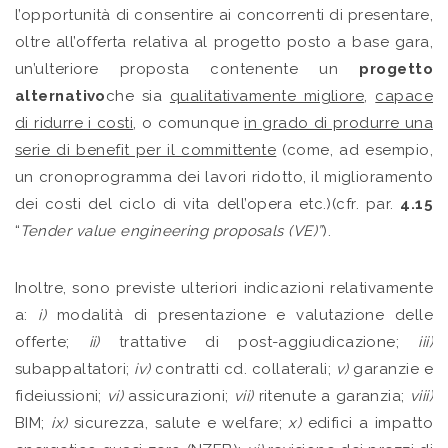
l’opportunità di consentire ai concorrenti di presentare,
oltre all’offerta relativa al progetto posto a base gara,
un’ulteriore proposta contenente un
progetto
alternativo
che sia
qualitativamente migliore
,
capace
di ridurre i costi
, o comunque
in grado di produrre una
serie di benefit per il committente
(come, ad esempio,
un cronoprogramma dei lavori ridotto, il miglioramento
dei costi del ciclo di vita dell’opera etc.)(cfr. par.
4.15
“
Tender value engineering proposals (VE)”
).
Inoltre, sono previste ulteriori indicazioni relativamente
a:
i)
modalità di presentazione e valutazione delle
offerte;
ii)
trattative di post-aggiudicazione;
iii)
subappaltatori;
iv)
contratti cd. collaterali;
v)
garanzie e
fideiussioni;
vi)
assicurazioni;
vii)
ritenute a garanzia;
viii)
BIM;
ix)
sicurezza, salute e welfare;
x)
edifici a impatto