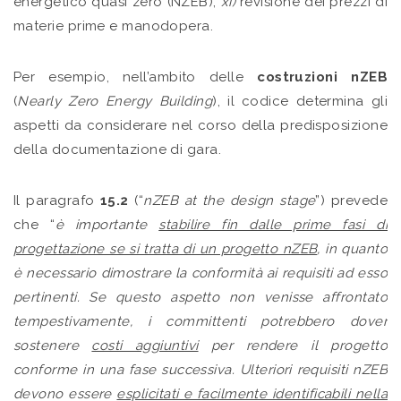
energetico quasi zero (NZEB);
xi)
revisione dei prezzi di
materie prime e manodopera.
Per esempio, nell’ambito delle
costruzioni nZEB
(
Nearly Zero Energy Building
), il codice determina gli
aspetti da considerare nel corso della predisposizione
della documentazione di gara.
Il paragrafo
15.2
(“
nZEB at the design stage
”) prevede
che “
è importante
stabilire fin dalle prime fasi di
progettazione se si tratta di un progetto nZEB
, in quanto
è necessario dimostrare la conformità ai requisiti ad esso
pertinenti. Se questo aspetto non venisse affrontato
tempestivamente, i committenti potrebbero dover
sostenere
costi aggiuntivi
per rendere il progetto
conforme in una fase successiva. Ulteriori requisiti nZEB
devono essere
esplicitati e facilmente identificabili nella