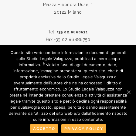
Piazza Eleonora Duse, 1
20122 Milano
Tel.
+39 02.8688671
Fax +39 02.86886750
Questo sito web contiene informazioni e documenti generali
sullo Studio Legale Valaguzza, pubblicati a mero scopo
Skype:
studiovalaguzza
informativo. È vietato l’uso di ogni documento, dato,
Email:
info@studiovalaguzza.it
informazione, immagine presente su questo sito, che è di
proprietà esclusiva dello Studio Legale Valaguzza o
eventualmente dell’autore che ne ha concesso il diritto di
sfruttamento economico. Lo Studio Legale Valaguzza non
© 2019
STUDIO LEGALE VALAGUZZA
presta né intende prestare consulenza o attività di assistenza
legale tramite questo sito e perciò declina ogni responsabilità
TUTTI I DIRITTI SONO RISERVATI
per qualsivoglia costo, spesa, perdita o danno asseritamente
derivante dall’utilizzo del sito web e/o dall’affidamento risposto
PRIVACY & COOKIE POLICY
|
CREDITS
sulle informazioni in esso contenute.
ACCETTO
PRIVACY POLICY