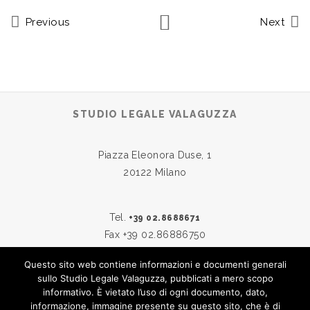
Previous
Next
STUDIO LEGALE VALAGUZZA
Piazza Eleonora Duse, 1
20122 Milano
Tel.
+39 02.8688671
Fax +39 02.86886750
Questo sito web contiene informazioni e documenti generali
sullo Studio Legale Valaguzza, pubblicati a mero scopo
Skype:
studiovalaguzza
informativo. È vietato l’uso di ogni documento, dato,
Email:
info@studiovalaguzza.it
informazione, immagine presente su questo sito, che è di