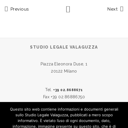
Previous
Next
STUDIO LEGALE VALAGUZZA
Piazza Eleonora Duse, 1
20122 Milano
Tel.
+39 02.8688671
Fax +39 02.86886750
Questo sito web contiene informazioni e documenti generali
sullo Studio Legale Valaguzza, pubblicati a mero scopo
Skype:
studiovalaguzza
informativo. È vietato l’uso di ogni documento, dato,
Email:
info@studiovalaguzza.it
informazione, immagine presente su questo sito, che è di