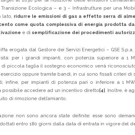
i
target
al 2030 per la riduzione delle emissioni climalteran
 e Transizione Ecologica – e 3 – Infrastrutture per una Mob
 lato,
ridurre le emissioni di gas a effetto serra di alm
cento come quota complessiva di energia prodotta da f
tivazione
e di
semplificazione dei procedimenti autorizza
iffa erogata dal Gestore dei Servizi Energetici – GSE S.p.a.
ità: per i grandi impianti, con potenza superiore a 1 
ti di piccola taglia il sostegno economico verrà riconosciu
sercizio oppure tramite bandi, in cui sono fissati criteri di s
ti; infine, per impianti di potenza pari o inferiore a 1 
 possibile accedere ad un incentivo diretto
[4]
. Inoltre, è 
guito di rimozione dell’amianto.
tazione non sono ancora state definite: esse sono demand
ttati entro 180 giorni dalla data di entrata in vigore del de