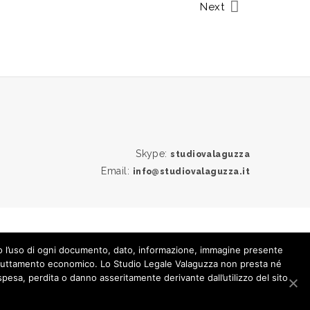
Next
Skype:
studiovalaguzza
Email:
info@studiovalaguzza.it
to l’uso di ogni documento, dato, informazione, immagine presente
 sfruttamento economico. Lo Studio Legale Valaguzza non presta né
spesa, perdita o danno asseritamente derivante dall’utilizzo del sito