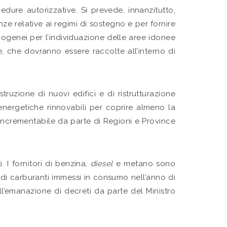
edure autorizzative. Si prevede, innanzitutto,
nze relative ai regimi di sostegno e per fornire
 omogenei per l’individuazione delle aree idonee
e, che dovranno essere raccolte all’interno di
ruzione di nuovi edifici e di ristrutturazione
ti energetiche rinnovabili per coprire almeno la
 incrementabile da parte di Regioni e Province
. I fornitori di benzina,
diesel
e metano sono
e di carburanti immessi in consumo nell’anno di
ll’emanazione di decreti da parte del Ministro