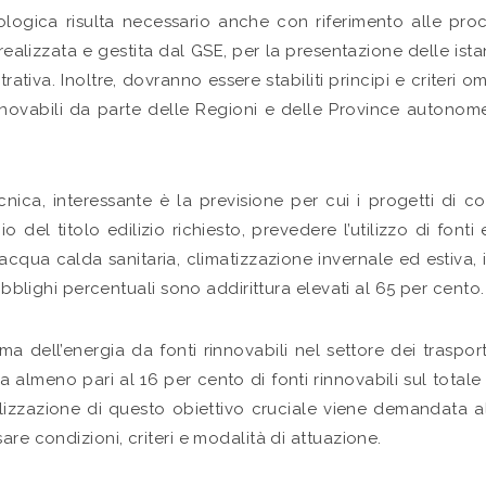
cologica risulta necessario anche con riferimento alle proc
, realizzata e gestita dal GSE, per la presentazione delle ista
ativa. Inoltre, dovranno essere stabiliti principi e criteri
rinnovabili da parte delle Regioni e delle Province autonom
ca, interessante è la previsione per cui i progetti di cost
o del titolo edilizio richiesto, prevedere l’utilizzo di fon
acqua calda sanitaria, climatizzazione invernale ed estiva,
obblighi percentuali sono addirittura elevati al 65 per cento.
a dell’energia da fonti rinnovabili nel settore dei trasporti
 almeno pari al 16 per cento di fonti rinnovabili sul total
ealizzazione di questo obiettivo cruciale viene demandata a
re condizioni, criteri e modalità di attuazione.