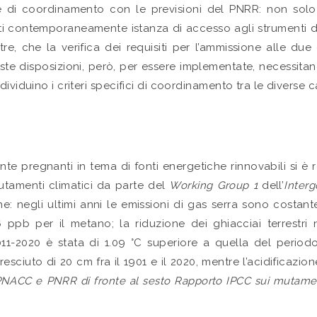
rme di coordinamento con le previsioni del PNRR: non solo
ti contemporaneamente istanza di accesso agli strumenti di 
re, che la verifica dei requisiti per l’ammissione alle du
este disposizioni, però, per essere implementate, necessitano
viduino i criteri specifici di coordinamento tra le diverse ca
te pregnanti in tema di fonti energetiche rinnovabili si è r
utamenti climatici da parte del
Working Group 1
dell’
Inter
che: negli ultimi anni le emissioni di gas serra sono cost
pb per il metano; la riduzione dei ghiacciai terrestri n
1-2020 è stata di 1.09 °C superiore a quella del periodo
resciuto di 20 cm fra il 1901 e il 2020, mentre l’acidifica
NACC e PNRR di fronte al sesto Rapporto IPCC sui mutament