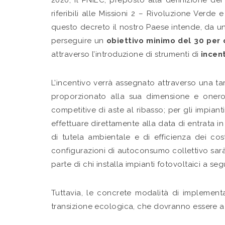
2020, il PNIEC, preposto alla definizione de
riferibili alle Missioni 2 – Rivoluzione Verde
questo decreto il nostro Paese intende, da un
perseguire un
obiettivo minimo del 30 per 
attraverso l’introduzione di strumenti di
incen
L’incentivo verrà assegnato attraverso una tar
proporzionato alla sua dimensione e oneros
competitive di aste al ribasso; per gli impian
effettuare direttamente alla data di entrata in e
di tutela ambientale e di efficienza dei cos
configurazioni di autoconsumo collettivo sarà
parte di chi installa impianti fotovoltaici a se
Tuttavia, le concrete modalità di implemen
transizione ecologica, che dovranno essere ado