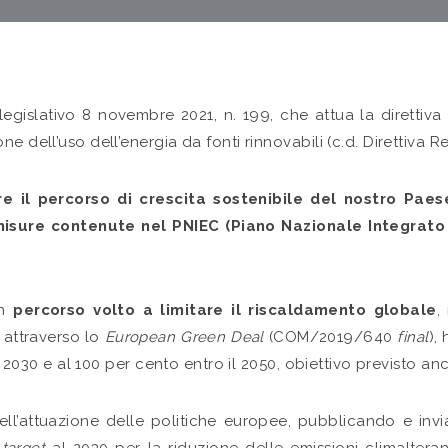
o legislativo 8 novembre 2021, n. 199, che attua la dirett
 dell’uso dell’energia da fonti rinnovabili (c.d. Direttiva Red
re il percorso di crescita sostenibile del nostro Paes
isure contenute nel PNIEC (Piano Nazionale Integrato p
un
percorso volto a limitare il riscaldamento globale
,
 attraverso lo
European Green Deal
(COM/2019/640
final
),
 il 2030 e al 100 per cento entro il 2050, obiettivo previsto
te nell’attuazione delle politiche europee, pubblicando e i