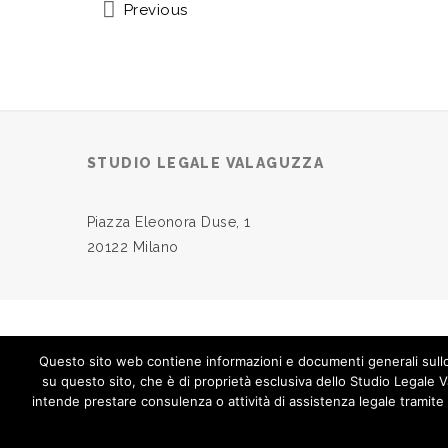
Previous
STUDIO LEGALE VALAGUZZA
Piazza Eleonora Duse, 1
20122 Milano
Questo sito web contiene informazioni e documenti generali sullo
© 2019
STUDIO LEGALE VALAGUZZA
su questo sito, che è di proprietà esclusiva dello Studio Legale
intende prestare consulenza o attività di assistenza legale tramite 
TUTTI I DIRITTI SONO RISERVATI