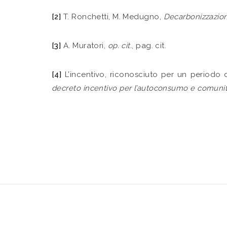
[2]
T. Ronchetti, M. Medugno,
Decarbonizzazion
[3]
A. Muratori,
op. cit.
, pag. cit.
[4]
L’incentivo, riconosciuto per un periodo d
decreto incentivo per l’autoconsumo e comunità