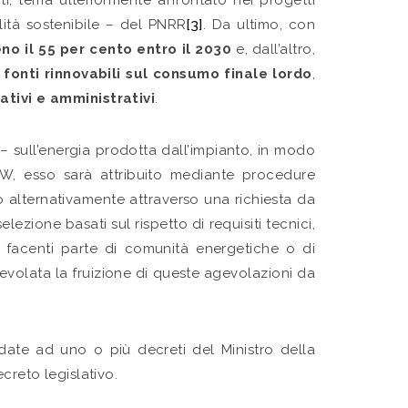
ti, tema ulteriormente affrontato nei progetti
ilità sostenibile – del PNRR
[3]
. Da ultimo, con
eno il 55 per cento entro il 2030
e, dall’altro,
onti rinnovabili sul consumo finale lordo
,
tivi e amministrativi
.
 – sull’energia prodotta dall’impianto, in modo
MW, esso sarà attribuito mediante procedure
to alternativamente attraverso una richiesta da
elezione basati sul rispetto di requisiti tecnici,
MW facenti parte di comunità energetiche o di
agevolata la fruizione di queste agevolazioni da
ate ad uno o più decreti del Ministro della
creto legislativo.