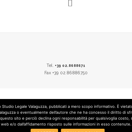
Tel.
+39 02.8688671
Fax +39 02.86886750
 Studio Legale Valaguzza, pubblicati a mero scopo informativo. È vieta
PRIVACY & COOKIE POLICY
|
CREDITS
 Valaguzza o eventualmente dell’autore che ne ha concesso il diritto di
questo sito e perciò declina ogni responsabilità per qualsivoglia costo, 
web e/o dall’affidamento risposto sulle informazioni in esso contenute.