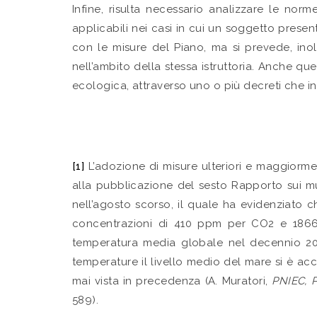
Infine, risulta necessario analizzare le no
applicabili nei casi in cui un soggetto presen
con le misure del Piano, ma si prevede, inolt
nell’ambito della stessa istruttoria. Anche qu
ecologica, attraverso uno o più decreti che indi
[1]
L’adozione di misure ulteriori e maggiormen
alla pubblicazione del sesto Rapporto sui m
nell’agosto scorso, il quale ha evidenziato 
concentrazioni di 410 ppm per CO2 e 1866 p
temperatura media globale nel decennio 201
temperature il livello medio del mare si è acc
mai vista in precedenza (A. Muratori,
PNIEC, P
589).