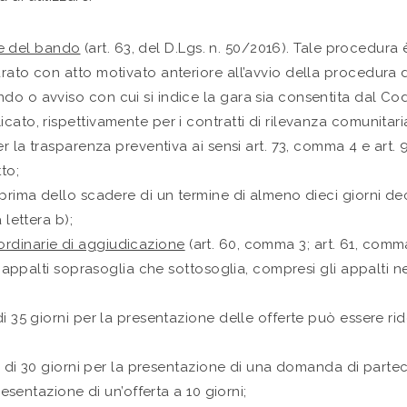
e del bando
(art. 63, del D.Lgs. n. 50/2016). Tale procedur
rato con atto motivato anteriore all’avvio della procedura 
o o avviso con cui si indice la gara sia consentita dal Cod
ato, rispettivamente per i contratti di rilevanza comunitari
r la trasparenza preventiva ai sensi art. 73, comma 4 e art. 9
to;
 prima dello scadere di un termine di almeno dieci giorni de
 lettera b);
ordinarie di aggiudicazione
(art. 60, comma 3; art. 61, comma
palti soprasoglia che sottosoglia, compresi gli appalti nei 
i 35 giorni per la presentazione delle offerte può essere ridot
ne di 30 giorni per la presentazione di una domanda di parte
resentazione di un’offerta a 10 giorni;