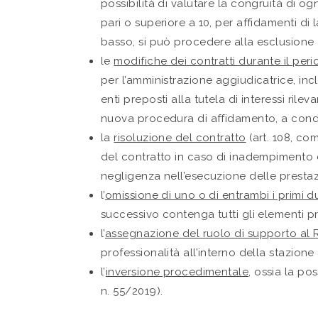
possibilità di valutare la congruità di o
pari o superiore a 10, per affidamenti di l
basso, si può procedere alla esclusione
le
modifiche dei contratti durante il peri
per l’amministrazione aggiudicatrice, in
enti preposti alla tutela di interessi ril
nuova procedura di affidamento, a condiz
la
risoluzione del contratto
(art. 108, co
del contratto in caso di inadempimento de
negligenza nell’esecuzione delle prestazi
l’
omissione di uno o di entrambi i primi du
successivo contenga tutti gli elementi pr
l’
assegnazione del ruolo di supporto al
professionalità all’interno della stazione
l’
inversione procedimentale
, ossia la po
n. 55/2019).