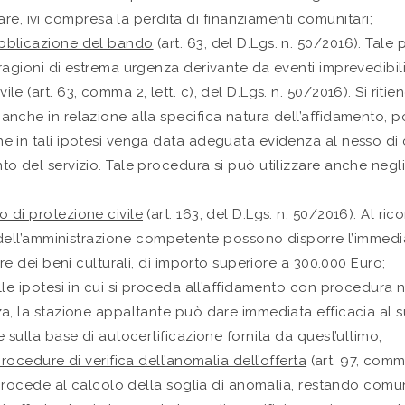
re, ivi compresa la perdita di finanziamenti comunitari;
bblicazione del bando
(art. 63, del D.Lgs. n. 50/2016). Ta
agioni di estrema urgenza derivante da eventi imprevedibili 
 (art. 63, comma 2, lett. c), del D.Lgs. n. 50/2016). Si riti
nche in relazione alla specifica natura dell’affidamento, p
e in tali ipotesi venga data adeguata evidenza al nesso di 
 del servizio. Tale procedura si può utilizzare anche negli ap
 di protezione civile
(art. 163, del D.Lgs. n. 50/2016). Al ri
o dell’amministrazione competente possono disporre l’immedi
re dei beni culturali, di importo superiore a 300.000 Euro;
lle ipotesi in cui si proceda all’affidamento con procedura
za, la stazione appaltante può dare immediata efficacia al 
 sulla base di autocertificazione fornita da quest’ultimo;
rocedure di verifica dell’anomalia dell’offerta
(art. 97, comma
i procede al calcolo della soglia di anomalia, restando com