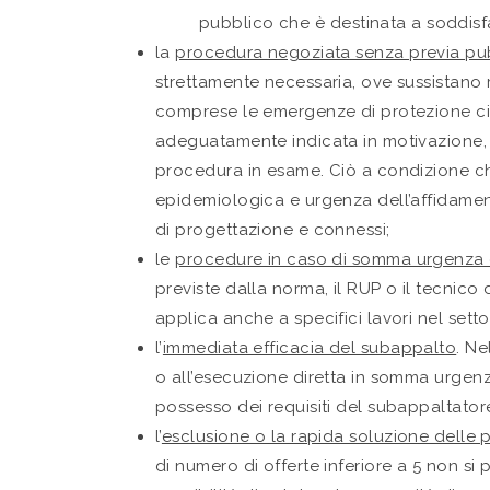
pubblico che è destinata a soddisfa
la
procedura negoziata senza previa pu
strettamente necessaria, ove sussistano r
comprese le emergenze di protezione civile
adeguatamente indicata in motivazione, a
procedura in esame. Ciò a condizione ch
epidemiologica e urgenza dell’affidamento
di progettazione e connessi;
le
procedure in caso di somma urgenza o
previste dalla norma, il RUP o il tecnic
applica anche a specifici lavori nel setto
l’
immediata efficacia del subappalto
. Ne
o all’esecuzione diretta in somma urgen
possesso dei requisiti del subappaltatore
l’
esclusione o la rapida soluzione delle p
di numero di offerte inferiore a 5 non s