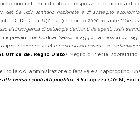
cludono richiamando alcune disposizioni in materia di contr
o del Servizio sanitario nazionale e di sostegno economic
 nella OCDPC c n. 630 del 3 febbraio 2020 recante “
Primi in
so all’insorgenza di patologie derivanti da agenti virali trasmis
e norme presenti nel Codice. Nessuna aggiunta, nessun consi
nto (per intendere su che cosa possa essere un
vademecu
et Office del Regno Unito
). Meglio di niente, soprattutt
rino la c.d. amministrazione difensiva e si riapproprino, una 
attraverso i contratti pubblici
, S.Valaguzza (2018), Edito