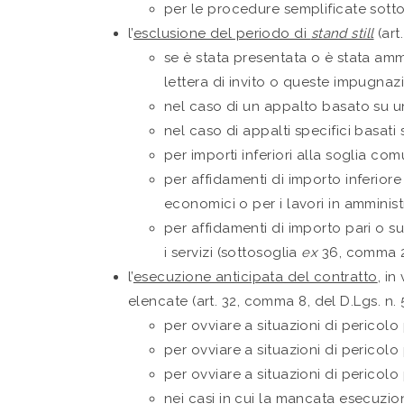
per le procedure semplificate sottoso
l’
esclusione del periodo di
stand still
(art
se è stata presentata o è stata a
lettera di invito o queste impugnazi
nel caso di un appalto basato su 
nel caso di appalti specifici basati
per importi inferiori alla soglia co
per affidamenti di importo inferior
economici o per i lavori in amminis
per affidamenti di importo pari o sup
i servizi (sottosoglia
ex
36, comma 2, 
l’
esecuzione anticipata del contratto
, i
elencate (art. 32, comma 8, del D.Lgs. n.
per ovviare a situazioni di pericolo
per ovviare a situazioni di pericolo 
per ovviare a situazioni di pericolo p
nei casi in cui la mancata esecuzi