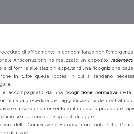
 procedure di affidamento in concomitanza con l’emergenza sa
azionale Anticorruzione ha realizzato un apposito
vademec
tivo è di fornire alle stazioni appaltanti una ricognizione del
anche in tutte quelle ipotesi in cui si rendano necessa
gare.
020, è accompagnato da una
ricognizione normativa
nella
in tema di procedure per l’aggiudicazione dei contratti pubbli
a diverse misure che consentono il ricorso a procedure rapi
gittimo se ricorrono i presupposti di legge.
cazioni della Commissione Europea contenute nella Comun
à di utilizzare: