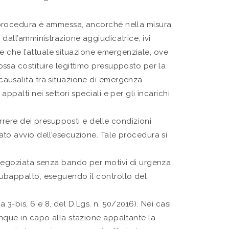
le procedura è ammessa, ancorché nella misura
dall’amministrazione aggiudicatrice, ivi
ene che l’attuale situazione emergenziale, ove
ossa costituire legittimo presupposto per la
causalità tra situazione di emergenza
palti nei settori speciali e per gli incarichi
correre dei presupposti e delle condizioni
ato avvio dell’esecuzione. Tale procedura si
 negoziata senza bando per motivi di urgenza
subappalto, eseguendo il controllo del
 3-bis, 6 e 8, del D.Lgs. n. 50/2016). Nei casi
unque in capo alla stazione appaltante la