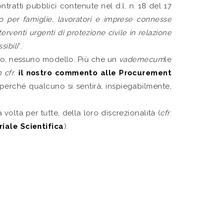
atti pubblici contenute nel d.l. n. 18 del 17
o per famiglie, lavoratori e imprese connesse
terventi urgenti di protezione civile in relazione
sibili
”.
glio, nessuno modello. Più che un
vademecum
le
m
cfr
.
il nostro commento alle Procurement
o perché qualcuno si sentirà, inspiegabilmente,
volta per tutte, della loro discrezionalità (
cfr
.
riale Scientifica
).