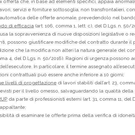
gni offerta che, in base ad elementi specifici, appaia anorm
avori, servizi e forniture sottosoglia, non transfrontalieri, co
 automatica delle offerte anomale, prevedendolo nel bando
odo di efficacia
(art. 106, comma 1, lett. c), del D.Lgs. n. 50
clusa la sopravvenienza di nuove disposizioni legislative o 
evanti, possono giustificare modifiche del contratto durante il
ione che la modifica non alteri la natura generale del con
mma 4, del D.Lgs. n. 50/2016). Ragioni di urgenza possono a
ll’esecutore. In particolare, il termine assegnato all’esecut
oni contrattuali può essere anche inferiore a 10 giorni;
e livelli di progettazione
di lavori stabiliti dall’art. 23, comm
evisti per il livello omesso, salvaguardando la qualità della
 RUP
da parte di professionisti esterni (art. 31, comma 11, del
 appaltante;
ssibilità di esaminare le offerte prima della verifica di idonei