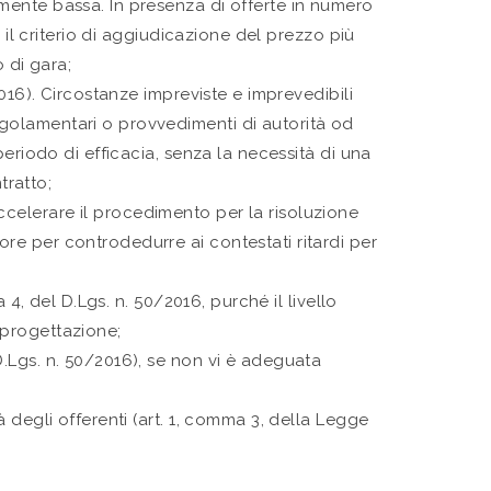
almente bassa. In presenza di offerte in numero
n il criterio di aggiudicazione del prezzo più
 di gara;
/2016). Circostanze impreviste e imprevedibili
regolamentari o provvedimenti di autorità od
 periodo di efficacia, senza la necessità di una
tratto;
ccelerare il procedimento per la risoluzione
ore per controdedurre ai contestati ritardi per
a 4, del D.Lgs. n. 50/2016, purché il livello
 progettazione;
 D.Lgs. n. 50/2016), se non vi è adeguata
tà degli offerenti (art. 1, comma 3, della Legge