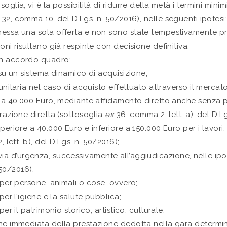
glia, vi è la possibilità di ridurre della metà i termini minimi
. 32, comma 10, del D.Lgs. n. 50/2016), nelle seguenti ipotesi
mmessa una sola offerta e non sono state tempestivamente 
oni risultano già respinte con decisione definitiva;
un accordo quadro;
 su un sistema dinamico di acquisizione;
munitaria nel caso di acquisto effettuato attraverso il mercato
e a 40.000 Euro, mediante affidamento diretto anche senza 
trazione diretta (sottosoglia
ex
36, comma 2, lett. a), del D.Lg
eriore a 40.000 Euro e inferiore a 150.000 Euro per i lavori, o 
lett. b), del D.Lgs. n. 50/2016);
n via d’urgenza, successivamente all’aggiudicazione, nelle ip
 50/2016):
 per persone, animali o cose, ovvero;
per l’igiene e la salute pubblica;
er il patrimonio storico, artistico, culturale;
one immediata della prestazione dedotta nella gara determi