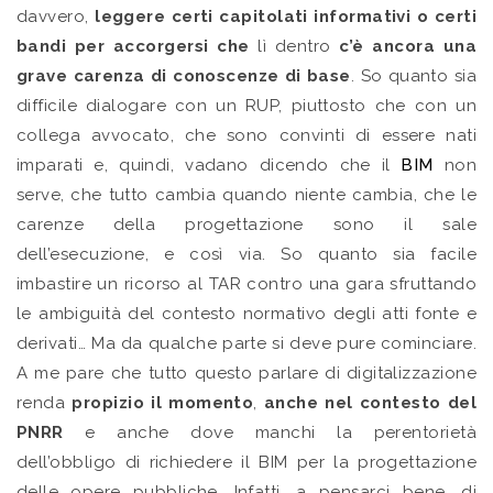
davvero,
leggere certi capitolati informativi o certi
bandi per accorgersi che
lì dentro
c’è ancora una
grave carenza di conoscenze di base
. So quanto sia
difficile dialogare con un RUP, piuttosto che con un
collega avvocato, che sono convinti di essere nati
imparati e, quindi, vadano dicendo che il
BIM
non
serve, che tutto cambia quando niente cambia, che le
carenze della progettazione sono il sale
dell’esecuzione, e così via. So quanto sia facile
imbastire un ricorso al TAR contro una gara sfruttando
le ambiguità del contesto normativo degli atti fonte e
derivati… Ma da qualche parte si deve pure cominciare.
A me pare che tutto questo parlare di digitalizzazione
renda
propizio il momento
,
anche nel contesto del
PNRR
e anche dove manchi la perentorietà
dell’obbligo di richiedere il BIM per la progettazione
delle opere pubbliche. Infatti, a pensarci bene, di