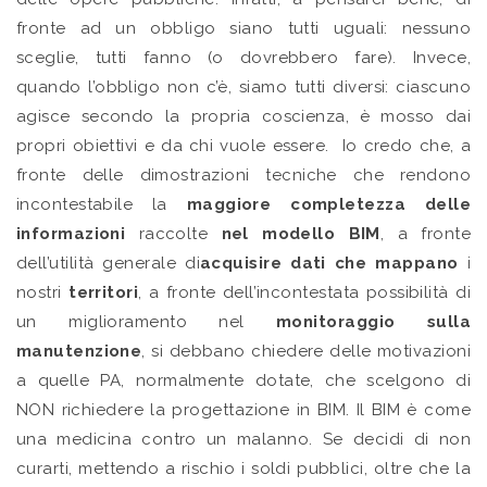
fronte ad un obbligo siano tutti uguali: nessuno
sceglie, tutti fanno (o dovrebbero fare). Invece,
quando l’obbligo non c’è, siamo tutti diversi: ciascuno
agisce secondo la propria coscienza, è mosso dai
propri obiettivi e da chi vuole essere. Io credo che, a
fronte delle dimostrazioni tecniche che rendono
incontestabile la
maggiore completezza delle
informazioni
raccolte
nel modello BIM
, a fronte
dell’utilità generale di
acquisire
dati che mappano
i
nostri
territori
, a fronte dell’incontestata possibilità di
un miglioramento nel
monitoraggio sulla
manutenzione
, si debbano chiedere delle motivazioni
a quelle PA, normalmente dotate, che scelgono di
NON richiedere la progettazione in BIM. Il BIM è come
una medicina contro un malanno. Se decidi di non
curarti, mettendo a rischio i soldi pubblici, oltre che la