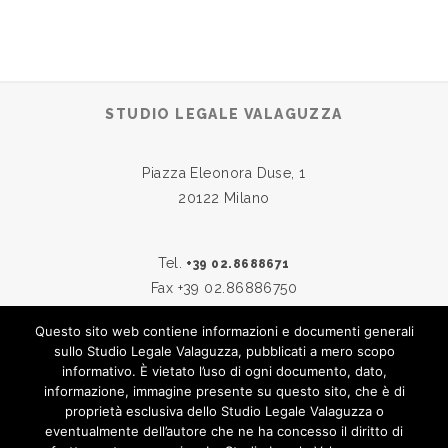
STUDIO LEGALE VALAGUZZA
Piazza Eleonora Duse, 1
20122 Milano
Tel.
+39 02.8688671
Fax +39 02.86886750
Questo sito web contiene informazioni e documenti generali
sullo Studio Legale Valaguzza, pubblicati a mero scopo
Skype:
studiovalaguzza
informativo. È vietato l’uso di ogni documento, dato,
Email:
info@studiovalaguzza.it
informazione, immagine presente su questo sito, che è di
proprietà esclusiva dello Studio Legale Valaguzza o
eventualmente dell’autore che ne ha concesso il diritto di