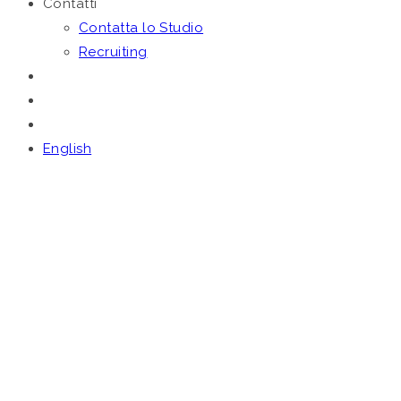
Contatti
Contatta lo Studio
Recruiting
English
Dicembre 16, 2020
NEL VIVO REINVENTING
CITIES, IL BANDO
INTERNAZIONALE PER
LE CITTÀ DEL DOMANI