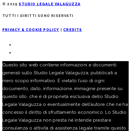
© 2019
STUDIO LEGALE VALAGUZZA
TUTTI I DIRITTI SONO RISERVATI
PRIVACY & COOKIE POLICY
|
CREDITS
Questo sito web contiene informazioni e documenti
generali sullo Studio Legale Valaguzza, pubblicati a
mero scopo informativo. È vietato l’uso di ogni
documento, dato, informazione, immagine presente su
questo sito, che è di proprietà esclusiva dello Studio
Legale Valaguzza o eventualmente dell’autore che ne ha
concesso il diritto di sfruttamento economico. Lo Studio
Legale Valaguzza non presta né intende prestare
consulenza o attività di assistenza legale tramite questo