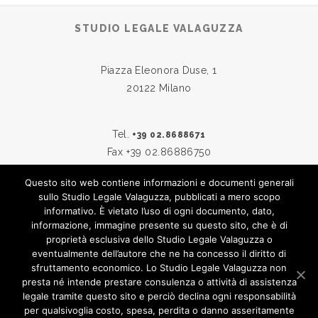
STUDIO LEGALE VALAGUZZA
Piazza Eleonora Duse, 1
20122 Milano
Tel.
+39 02.8688671
Fax +39 02.86886750
Questo sito web contiene informazioni e documenti generali
sullo Studio Legale Valaguzza, pubblicati a mero scopo
Skype:
studiovalaguzza
informativo. È vietato l’uso di ogni documento, dato,
Email:
info@studiovalaguzza.it
informazione, immagine presente su questo sito, che è di
proprietà esclusiva dello Studio Legale Valaguzza o
eventualmente dell’autore che ne ha concesso il diritto di
sfruttamento economico. Lo Studio Legale Valaguzza non
© 2019
STUDIO LEGALE VALAGUZZA
presta né intende prestare consulenza o attività di assistenza
legale tramite questo sito e perciò declina ogni responsabilità
TUTTI I DIRITTI SONO RISERVATI
per qualsivoglia costo, spesa, perdita o danno asseritamente