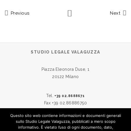
Previous
Next
STUDIO LEGALE VALAGUZZA
Piazza Eleonora Duse, 1
20122 Milano
Tel.
+39 02.8688671
Fax +39 02.86886750
Questo sito web contiene informazioni e documenti generali
sullo Studio Legale Valaguzza, pubblicati a mero scopo
Skype:
studiovalaguzza
informativo. È vietato l’uso di ogni documento, dato,
Email:
info@studiovalaguzza.it