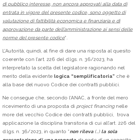
di pubblico interesse, non ancora approvati alla data di
entrata in vigore del presente codice, sono oggetto di
valutazione di fattibilità economica e finanziaria e di
approvazione da parte dell’amministrazione ai sensi delle
norme del presente codice
”
.
L’Autorità, quindi, al fine di dare una risposta al quesito
coerente con l’art. 226 del d.lgs. n. 36/2023, ha
interpretato la scelta del legislatore ragionando nel
merito della evidente
logica “semplificatoria”
che è
alla base del nuovo Codice dei contratti pubblici.
Ne consegue che, secondo l’ANAC, a fronte del mero
ricevimento di una proposta di
project financing
nelle
more del vecchio Codice dei contratti pubblici, trova
applicazione la disciplina transitoria di cui all’art. 226 del
d.lgs. n. 36/2023, in quanto “
non rileva
(…)
la sola
presentazione di una proposta
da parte di un soggetto