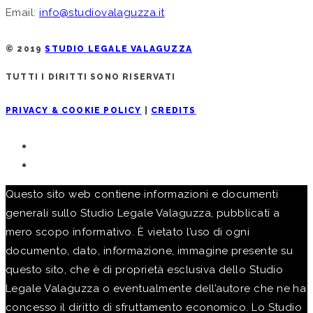
Email:
info@studiovalaguzza.it
© 2019
STUDIO LEGALE VALAGUZZA
TUTTI I DIRITTI SONO RISERVATI
PRIVACY & COOKIE POLICY
|
CREDITS
Questo sito web contiene informazioni e documenti
generali sullo Studio Legale Valaguzza, pubblicati a
mero scopo informativo. È vietato l’uso di ogni
documento, dato, informazione, immagine presente su
questo sito, che è di proprietà esclusiva dello Studio
Legale Valaguzza o eventualmente dell’autore che ne ha
concesso il diritto di sfruttamento economico. Lo Studio