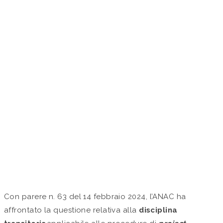
NUOVO CODICE DEI
CONTRATTI PUBBLICI:
COME FUNZIONA IL
REGIME TRANSITORIO
PER LE PROCEDURE DI
PROJECT FINANCING?
by Studio Valaguzza in
Approfondimenti
Con parere n. 63 del 14 febbraio 2024, l’ANAC ha
affrontato la questione relativa alla
disciplina