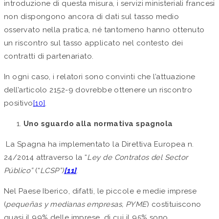
introduzione di questa misura, i servizi ministeriali francesi
non dispongono ancora di dati sul tasso medio
osservato nella pratica, né tantomeno hanno ottenuto
un riscontro sul tasso applicato nel contesto dei
contratti di partenariato.
In ogni caso, i relatori sono convinti che l’attuazione
dell’articolo 2152-9 dovrebbe ottenere un riscontro
positivo
[10]
.
Uno sguardo alla normativa spagnola
La Spagna ha implementato la Direttiva Europea n.
24/2014 attraverso la “
Ley de Contratos del Sector
Público”
(“
LCSP”)
[11]
.
Nel Paese Iberico, difatti, le piccole e medie imprese
(
pequeñas y medianas empresas, PYME
) costituiscono
quasi il 99% delle imprese, di cui il 95% sono