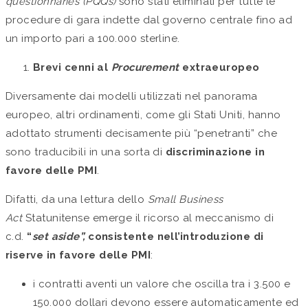
questionnaries (PQQs)
sono stati eliminati per tutte le
procedure di gara indette dal governo centrale fino ad
un importo pari a 100.000 sterline.
Brevi cenni al
Procurement
extraeuropeo
Diversamente dai modelli utilizzati nel panorama
europeo, altri ordinamenti, come gli Stati Uniti, hanno
adottato strumenti decisamente più “penetranti” che
sono traducibili in una sorta di
discriminazione in
favore delle PMI
.
Difatti, da una lettura dello
Small Business
Act
Statunitense emerge il ricorso al meccanismo di
c.d.
“
set aside”,
consistente nell’introduzione di
riserve in favore delle PMI
:
i contratti aventi un valore che oscilla tra i 3.500 e
150.000 dollari devono essere automaticamente ed