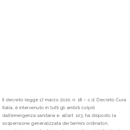
EFFETTI DELL’ART. 103
DEL D.L. N. 18 DEL 17
MARZO 2020 SULLE
PROCEDURE DI
EVIDENZA PUBBLICA
by Studio Valaguzza in
Approfondimenti
Il decreto-legge 17 marzo 2020, n. 18 – c.d. Decreto Cura
Italia, è intervenuto in tutti gli ambiti colpiti
dall’emergenza sanitaria e, all’art. 103, ha disposto la
sospensione generalizzata dei termini ordinatori,