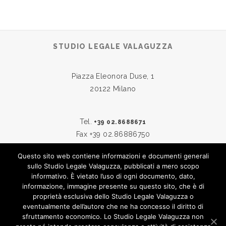
STUDIO LEGALE VALAGUZZA
Piazza Eleonora Duse, 1
20122 Milano
Tel.
+39 02.8688671
Fax +39 02.86886750
Questo sito web contiene informazioni e documenti generali
sullo Studio Legale Valaguzza, pubblicati a mero scopo
Skype:
studiovalaguzza
informativo. È vietato l’uso di ogni documento, dato,
Email:
info@studiovalaguzza.it
informazione, immagine presente su questo sito, che è di
proprietà esclusiva dello Studio Legale Valaguzza o
eventualmente dell’autore che ne ha concesso il diritto di
sfruttamento economico. Lo Studio Legale Valaguzza non
© 2019
STUDIO LEGALE VALAGUZZA