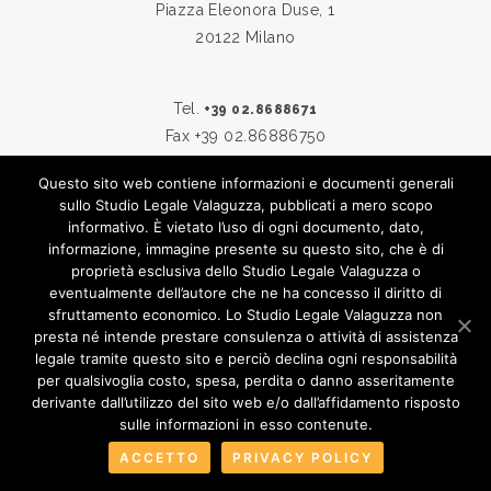
Piazza Eleonora Duse, 1
20122 Milano
Tel.
+39 02.8688671
Fax +39 02.86886750
Questo sito web contiene informazioni e documenti generali
sullo Studio Legale Valaguzza, pubblicati a mero scopo
Skype:
studiovalaguzza
informativo. È vietato l’uso di ogni documento, dato,
Email:
info@studiovalaguzza.it
informazione, immagine presente su questo sito, che è di
proprietà esclusiva dello Studio Legale Valaguzza o
eventualmente dell’autore che ne ha concesso il diritto di
sfruttamento economico. Lo Studio Legale Valaguzza non
© 2019
STUDIO LEGALE VALAGUZZA
presta né intende prestare consulenza o attività di assistenza
legale tramite questo sito e perciò declina ogni responsabilità
TUTTI I DIRITTI SONO RISERVATI
per qualsivoglia costo, spesa, perdita o danno asseritamente
derivante dall’utilizzo del sito web e/o dall’affidamento risposto
PRIVACY & COOKIE POLICY
|
CREDITS
sulle informazioni in esso contenute.
ACCETTO
PRIVACY POLICY