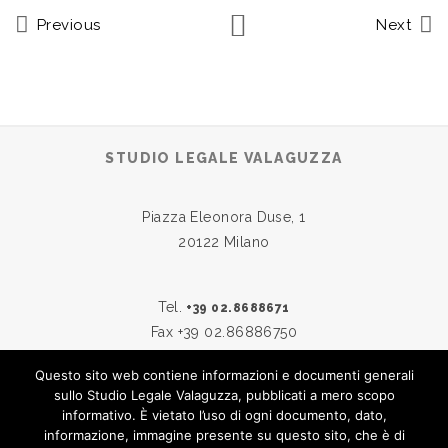
Previous
Next
STUDIO LEGALE VALAGUZZA
Piazza Eleonora Duse, 1
20122 Milano
Tel.
+39 02.8688671
Fax +39 02.86886750
Questo sito web contiene informazioni e documenti generali
sullo Studio Legale Valaguzza, pubblicati a mero scopo
Skype:
studiovalaguzza
informativo. È vietato l’uso di ogni documento, dato,
Email:
info@studiovalaguzza.it
informazione, immagine presente su questo sito, che è di