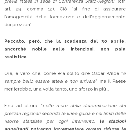
previa intesa in sede di Conferenza Stato-Regioni
” (cfr.
art. 29, comma 12). Ciò “al fine di assicurare
l’omogeneità della formazione e dell’aggiornamento
dei prezzari”.
Peccato, però, che la scadenza del 30 aprile,
ancorché nobile nelle intenzioni, non paia
realistica.
Ora, è vero che, come era solito dire Oscar Wilde “
è
sempre bello essere attesi e non arrivare
”, ma il Paese
meriterebbe, una volta tanto, uno sforzo in più …
Fino ad allora, “
nelle more della determinazione dei
prezzari regionali secondo le linee guida e nei limiti delle
risorse stanziate per ogni intervento,
le stazioni
appaltanti potranno incrementare ovvero ridurre le