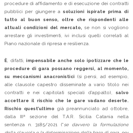
procedure di affidamento e di esecuzione dei contratti
pubblici per giungere a
soluzioni ispirate prima di
tutto al buon senso, oltre che rispondenti alle
attuali condizioni del mercato,
se non si vogliono
arrestare gli investimenti, ivi inclusi quelli correlati al
Piano nazionale di ripresa e resilienza.
È
, difatti,
impensabile anche solo ipotizzare che le
procedure di gara possano reggersi, al momento,
su meccanismi anacronistici
(si pensi, ad esempio,
alle clausole capestro disseminate a vario titolo nei
contratti e nei capitolati speciali d’appalto),
salvo
accettare il rischio che le gare vadano deserte.
Rischio quest’ultimo
già preannunciato ad ottobre,
dalla IIIª sezione del T.A.R. Sicilia Catania nella
sentenza n. 3185/2021 (“
se davvero la formulazione
della clausola e la determinazione della base di gara, per