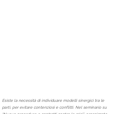
NUOVE PROCEDURE E
NUOVI MODELLI
CONTRATTUALI
NELL’AMBITO DELLA
FILIERA DELLE
COSTRUZIONI
by Studio Valaguzza in
Approfondimenti
Esiste la necessità di individuare modelli sinergici tra le
parti, per evitare contenziosi e conflitti. Nel seminario su