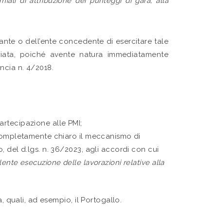
emiali di attribuzione dei punteggi di gara, alla
ante o dell’ente concedente di esercitare tale
diata, poiché avente natura immediatamente
ncia n. 4/2018.
partecipazione alle PMI;
ta completamente chiaro il meccanismo di
o, del d.lgs. n. 36/2023, agli accordi con cui
lente esecuzione delle lavorazioni relative alla
, quali, ad esempio, il Portogallo.