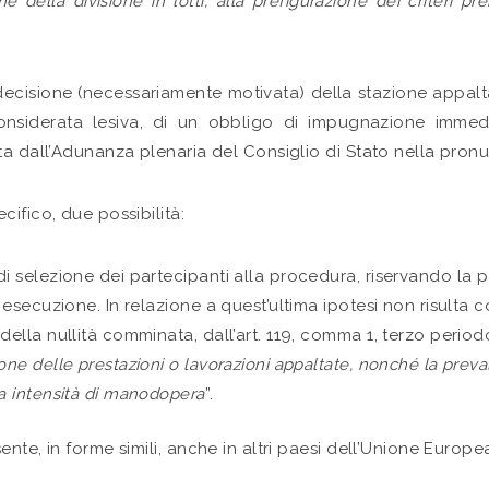
me della divisione in lotti, alla prefigurazione dei criteri pr
 decisione (necessariamente motivata) della stazione appalt
onsiderata lesiva, di un obbligo di impugnazione imme
ta dall’Adunanza plenaria del Consiglio di Stato nella pronu
ifico, due possibilità:
 di selezione dei partecipanti alla procedura, riservando la 
 di esecuzione. In relazione a quest’ultima ipotesi non risul
 della nullità comminata, dall’art. 119, comma 1, terzo period
ione delle prestazioni o lavorazioni appaltate, nonché la preva
ta intensità di manodopera
”.
te, in forme simili, anche in altri paesi dell’Unione Europea