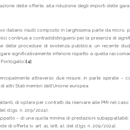
lutazione delle offerte, alla riduzione degli importi delle g
o italiano risulti composto in larghissima parte da micro, 
ici continua a contraddistinguersi per la presenza di signif
ione delle procedure di evidenza pubblica: un recente st
are significativamente inferiore rispetto a quella raccom
il Portogallo)
[4]
.
 principalmente attraverso due misure, in parte ispirate
–
co
 di altri Stati membri dell’Unione europea:
ltanti, di optare per contratti da riservare alle PMI nel caso 
 del d.lgs. n. 209/2024);
ubappalto – di una quota minima di prestazioni subappaltabili
di offerta (v. art. 41, lett. a), del d.lgs. n. 209/2024).