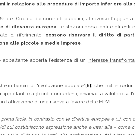
pmi in relazione alle procedure di importo inferiore alla
art. 61 del Codice dei contratti pubblici, attraverso l’aggiun
ie di rilevanza europea
, le stazioni appaltanti e gli ent
cato di riferimento,
possono
riservare il diritto di pa
ione alle piccole e medie imprese
.
 appaltante accerta l’esistenza di un
interesse transfronta
che in termini di “rivoluzione epocale”
[6]
) che, nell’introdu
i appaltanti e agli enti concedenti, chiamati a valutare se l’
n l’attivazione di una riserva a favore delle MPMI.
rima facie, in contrasto con le direttive europee e (…), con og
i cui costituiscono espressione anche e inter alia – come chia