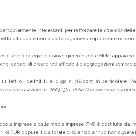
particolarmente interessanti per rafforzare le
chances
delle
rispetto alla quale non è certo ragionevole ipotizzare un cont
emiali e le strategie di coinvolgimento delle MPMI appaiono
iche, capaci di creare reti affidabili e aggregazioni sempre 
, lett. o), dell’All. I.1 al d.lgs. n. 36/2023. In particolare, “
Ne
la raccomandazione n. 2003/361, della Commissione europea,
oni:
iccole imprese e delle medie imprese (PMI) è costituita da
ni di EUR oppure il cui totale di bilancio annuo non supera i