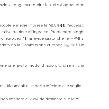
aranzie, al pagamento diretto dei subappaltatori
piccole e medie imprese (il 99,8%)
[2]
, l’accesso
icative barriere all’ingresso. Problemi analoghi
udio europeo
[3]
ha evidenziato che le MPMI si
andata dalla Commissione europea (45-60%) in
me si è avuto modo di approfondire in una
di affidamenti di importo inferiore alle soglie
 (non inferiore al 20%) da destinare alle MPMI,