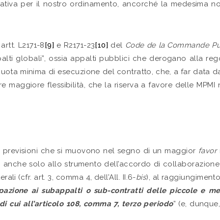
cativa per il nostro ordinamento, ancorché la medesima non 
artt. L2171-8
[9]
e R2171-23
[10]
del
Code de la Commande Pu
ti globali”, ossia appalti pubblici che derogano alla regola
uota minima di esecuzione del contratto, che, a far data da
ire maggiore flessibilità, che la riserva a favore delle MPMI
tre previsioni che si muovono nel segno di un maggior
favor
 anche solo allo strumento dell’accordo di collaborazione 
li (cfr. art. 3, comma 4, dell’All. II.6-
bis
), al raggiungiment
azione ai subappalti o sub-contratti delle piccole e m
 di cui all’articolo 108, comma 7, terzo periodo
” (e, dunque