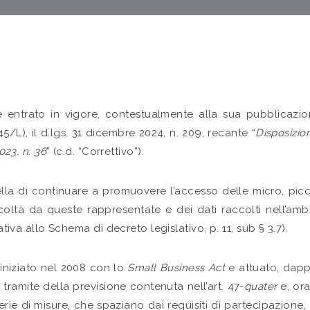
entrato in vigore, contestualmente alla sua pubblicazion
45/L), il d.lgs. 31 dicembre 2024, n. 209, recante “
Disposizion
023, n. 36
” (c.d. “Correttivo”).
ella di continuare a promuovere l’accesso delle micro, pi
fficoltà da queste rappresentate e dei dati raccolti nell’a
ativa allo Schema di decreto legislativo, p. 11, sub § 3.7).
 iniziato nel 2008 con lo
Small Business Act
e attuato, dappr
il tramite della previsione contenuta nell’art. 47-
quater
e, ora
rie di misure, che spaziano dai requisiti di partecipazione, ai