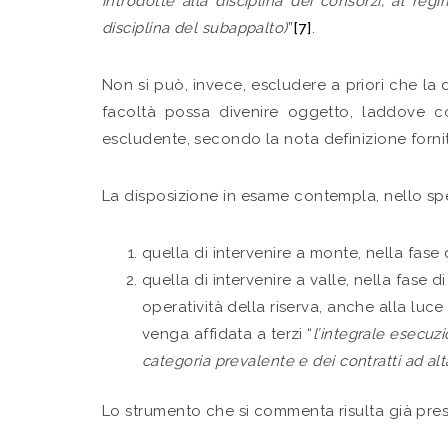
introdotte alla disciplina dei consorzi, al regi
disciplina del subappalto)
”
[7]
.
Non si può, invece, escludere a priori che la
facoltà possa divenire oggetto, laddove c
escludente, secondo la nota definizione forni
La disposizione in esame contempla, nello spec
quella di intervenire a monte, nella fase
quella di intervenire a valle, nella fase
operatività della riserva, anche alla luce
venga affidata a terzi “
l’integrale esecuz
categoria prevalente e dei contratti ad al
Lo strumento che si commenta risulta già presen