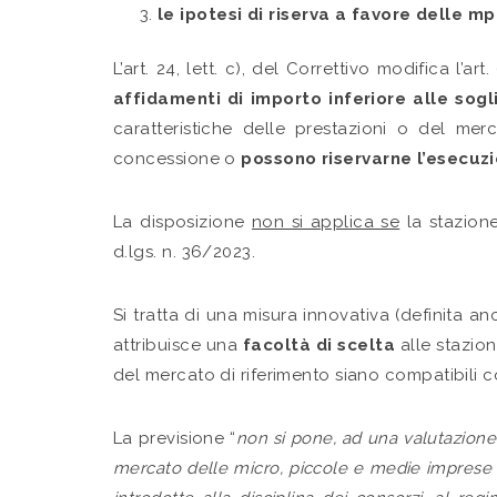
le ipotesi di riserva a favore delle m
L’art. 24, lett. c), del Correttivo modifica l’
affidamenti di importo inferiore alle sogl
caratteristiche delle prestazioni o del mer
concessione o
possono riservarne l’esecuz
La disposizione
non si applica se
la stazione
d.lgs. n. 36/2023.
Si tratta di una misura innovativa (definita an
attribuisce una
facoltà di scelta
alle stazion
del mercato di riferimento siano compatibili co
La previsione “
non si pone, ad una valutazione p
mercato delle micro, piccole e medie imprese (d