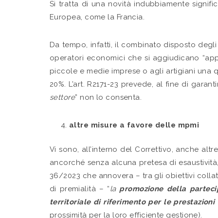
Si tratta di una novità indubbiamente signifi
Europea, come la Francia.
Da tempo, infatti, il combinato disposto degli 
operatori economici che si aggiudicano “appal
piccole e medie imprese o agli artigiani una q
20%. L’art. R2171-23 prevede, al fine di garant
settore
” non lo consenta.
altre misure a favore delle mpmi
Vi sono, all’interno del Correttivo, anche al
ancorché senza alcuna pretesa di esaustività,
36/2023 che annovera – tra gli obiettivi collatera
di premialità – “
la
promozione della partecip
territoriale di riferimento per le prestazioni
prossimità per la loro efficiente gestione).