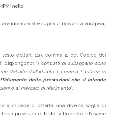
 MPMI nelle:
lore inferiore alle soglie di rilevanza europea;
 al testo dell’art. 119, comma 2, del Codice dei
sì dispongono: “
I contratti di subappalto sono
e definite dall’articolo 1, comma 1, lettera o)
affidamento delle prestazioni che si intende
azioni o al mercato di riferimento
”.
re, in sede di offerta, una diversa soglia di
abili previste nel testo sottoposto all’esame