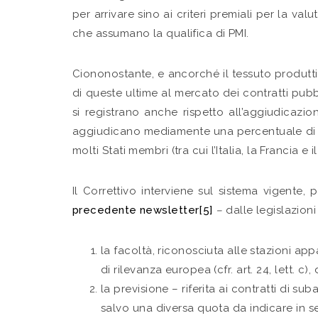
per arrivare sino ai criteri premiali per la va
che assumano la qualifica di PMI.
Ciononostante, e ancorché il tessuto produttiv
di queste ultime al mercato dei contratti pubbl
si registrano anche rispetto all’aggiudicaz
aggiudicano mediamente una percentuale di g
molti Stati membri (tra cui l’Italia, la Francia e 
Il Correttivo interviene sul sistema vigente,
precedente newsletter
[5]
–
dalle legislazioni
la facoltà, riconosciuta alle stazioni appa
di rilevanza europea (cfr. art. 24, lett. c),
la previsione – riferita ai contratti di s
salvo una diversa quota da indicare in sede 