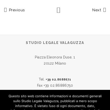
Previous
Next
STUDIO LEGALE VALAGUZZA
Piazza Eleonora Duse, 1
20122 Milano
Tel.
+39 02.8688671
Fax +39 02.86886750
Questo sito web contiene informazioni e documenti generali
sullo Studio Legale Valaguzza, pubblicati a mero scopo
Skype:
studiovalaguzza
informativo. È vietato l’uso di ogni documento, dato,
Email:
info@studiovalaguzza.it