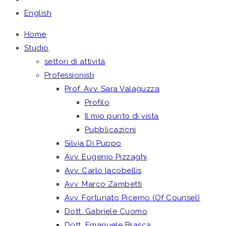
English
Home
Studio
settori di attività
Professionisti
Prof. Avv. Sara Valaguzza
Profilo
Il mio punto di vista
Pubblicazioni
Silvia Di Puppo
Avv. Eugenio Pizzaghi
Avv. Carlo Iacobellis
Avv. Marco Zambetti
Avv. Fortunato Picerno (Of Counsel)
Dott. Gabriele Cuomo
Dott. Emanuele Brasca