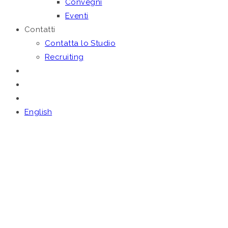
Convegni
Eventi
Contatti
Contatta lo Studio
Recruiting
English
Aprile 22, 2020
L’ANAC SI RILEGGE –
PRECISAZIONE SUI
CHIARIMENTI RESI