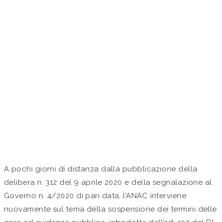
DALL’ANAC SULLA
SOSPENSIONE DELLE
GARE PUBBLICHE EX
ART. 103 DEL D.L. CURA
ITALIA
by Studio Valaguzza in
Approfondimenti
A pochi giorni di distanza dalla pubblicazione della
delibera n. 312 del 9 aprile 2020 e della segnalazione al
Governo n. 4/2020 di pari data, l’ANAC interviene
nuovamente sul tema della sospensione dei termini delle