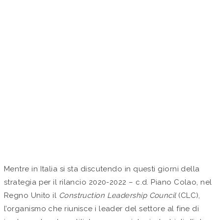
IL PIANO PER LA
RIPARTENZA DEL
SETTORE DELLE
COSTRUZIONI NEL
REGNO UNITO
by Studio Valaguzza in
Approfondimenti
Mentre in Italia si sta discutendo in questi giorni della
strategia per il rilancio 2020-2022 – c.d. Piano Colao, nel
Regno Unito il
Construction Leadership Council
(CLC),
l’organismo che riunisce i leader del settore al fine di